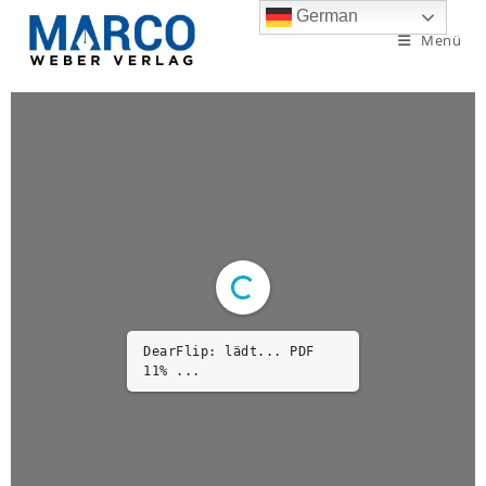
German
Menü
DearFlip: lädt... PDF
11% ...