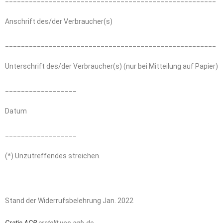
Anschrift des/der Verbraucher(s)
_____________________________________________________
Unterschrift des/der Verbraucher(s) (nur bei Mitteilung auf Papier)
__________________
Datum
__________________
(*) Unzutreffendes streichen.
Stand der Widerrufsbelehrung Jan. 2022