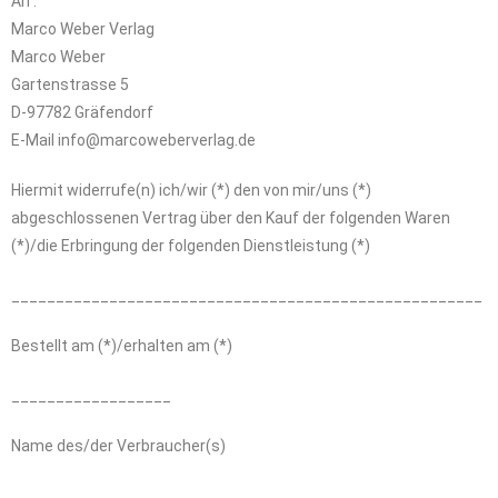
An :
Marco Weber Verlag
Marco Weber
Gartenstrasse 5
D-97782 Gräfendorf
E-Mail info@marcoweberverlag.de
Hiermit widerrufe(n) ich/wir (*) den von mir/uns (*)
abgeschlossenen Vertrag über den Kauf der folgenden Waren
(*)/die Erbringung der folgenden Dienstleistung (*)
_____________________________________________________
Bestellt am (*)/erhalten am (*)
__________________
Name des/der Verbraucher(s)
_____________________________________________________