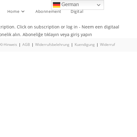
German
Home
Abonnement
Digital
iption. Click on subscription or log in - Neem een digitaal
elik alın. Aboneliğe tıklayın veya giriş yapın
KI-Hinweis
AGB
Widerrufsbelehrung
Kuendigung
Widerruf