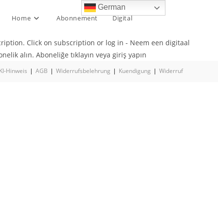
German
Home
Abonnement
Digital
iption. Click on subscription or log in - Neem een digitaal
elik alın. Aboneliğe tıklayın veya giriş yapın
KI-Hinweis
AGB
Widerrufsbelehrung
Kuendigung
Widerruf