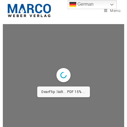
German
Menü
DearFlip: lädt... PDF 15% ...