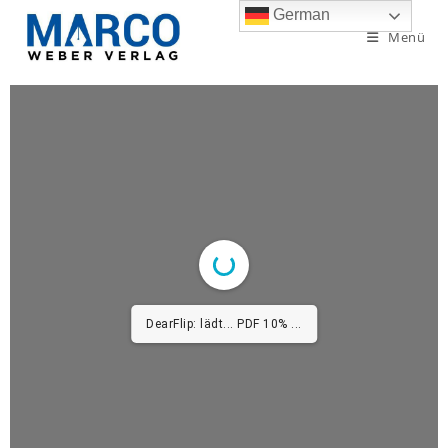
German
Menü
DearFlip: lädt... PDF 10% ...