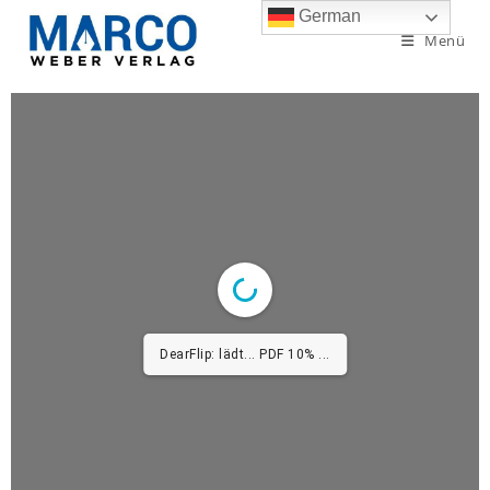
German
Menü
DearFlip: lädt... PDF 10% ...