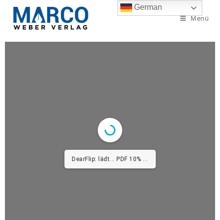
German
Menü
DearFlip: lädt... PDF 10% ...