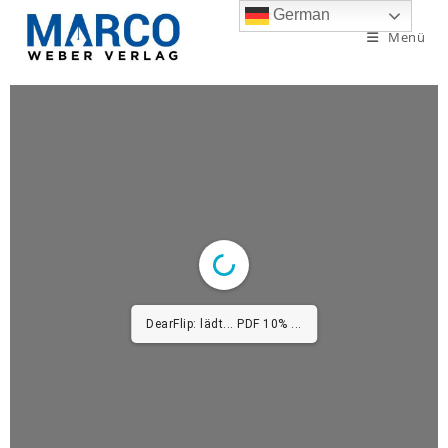
German
Menü
DearFlip: lädt... PDF 10% ...