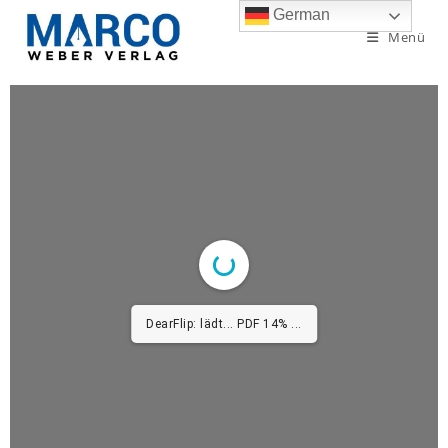
German
Menü
DearFlip: lädt... PDF 14% ...