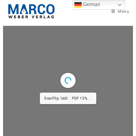
German
Menü
DearFlip: lädt... PDF 15% ...