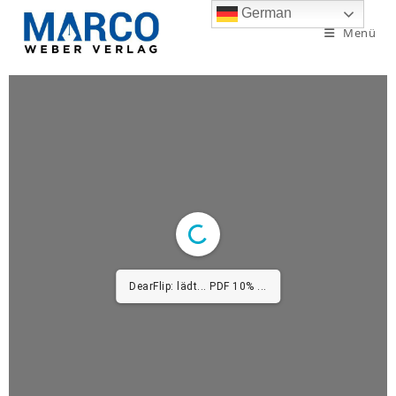
German
Menü
DearFlip: lädt... PDF 10% ...