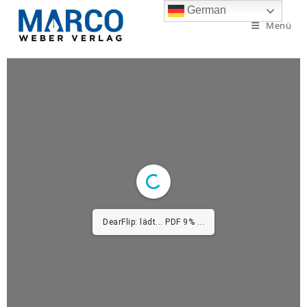
German
Menü
DearFlip: lädt... PDF 9% ...